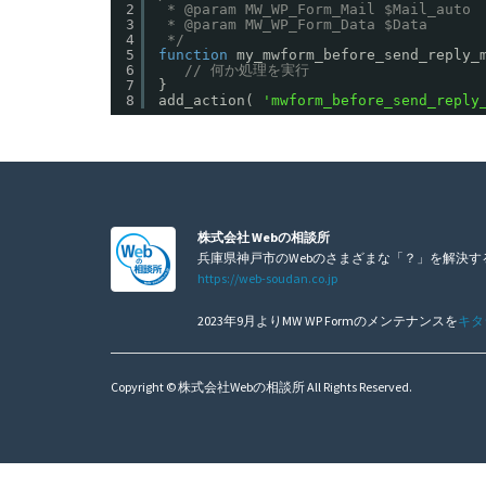
2
* @param MW_WP_Form_Mail $Mail_auto
3
* @param MW_WP_Form_Data $Data
4
*/
5
function
my_mwform_before_send_reply_
6
// 何か処理を実行
7
}
8
add_action( 
'mwform_before_send_reply
株式会社 Webの相談所
兵庫県神戸市のWebのさまざまな「？」を解決す
https://web-soudan.co.jp
2023年9月よりMW WP Formのメンテナンスを
キタ
Copyright © 株式会社Webの相談所 All Rights Reserved.