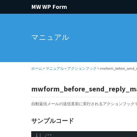
MW WP Form
マニュアル
ホーム
>
マニュアル
>
アクションフック
> mwform_before_send_r
mwform_before_send_reply_m
自動返信メールの送信直前に実行されるアクションフック
サンプルコード
1
/**