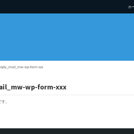
ホ
eply_mail_mw-wp-form-xxx
ail_mw-wp-form-xxx
です。